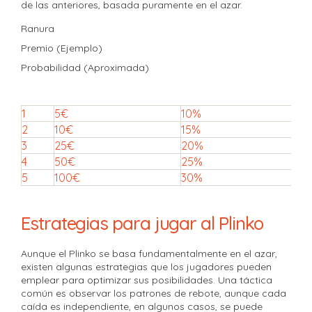
de las anteriores, basada puramente en el azar.
Ranura
Premio (Ejemplo)
Probabilidad (Aproximada)
1
5€
10%
2
10€
15%
3
25€
20%
4
50€
25%
5
100€
30%
Estrategias para jugar al Plinko
Aunque el Plinko se basa fundamentalmente en el azar,
existen algunas estrategias que los jugadores pueden
emplear para optimizar sus posibilidades. Una táctica
común es observar los patrones de rebote, aunque cada
caída es independiente, en algunos casos, se puede