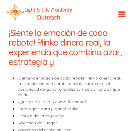
LLA
Outreach
¡Siente la emoción de cada
rebote! Plinko dinero real, la
experiencia que combina azar,
estrategia y
¡Siente la emoción de cada rebote! Plinko dinero real,
la experiencia que combina azar, estrategia y la
posibilidad de ganar grandes sumas con una simple
caída.
¿Qué es el Plinko y cómo funciona?
Estrategias para jugar al Plinko
Gestión del Presupuesto
Selección de Juegos
Variantes del Plinko en línea