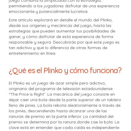
juego combina la simplicidad con la estrategia,
permitiendo a los jugadores disfrutar de una experiencia
emocionante y potencialmente lucrativa.
Este artículo explorará en detalle el mundo del Plinko,
desde sus orígenes y mecánicas del juego, hasta las
estrategias que pueden aumentar tus posibilidades de
ganar, y cómo disfrutar de esta experiencia de forma
responsable y segura. Descubrirás por qué este juego es
tan adictivo y qué lo diferencia de otras formas de
entretenimiento en línea.
¿Qué es el Plinko y cómo funciona?
El Plinko es un juego de azar simple pero adictivo,
originario del programa de televisión estadounidense
“The Price is Right”. La mecánica del juego consiste en
dejar caer una bola desde la parte superior de un tablero
lleno de pines. La bola rebota aleatoriamente a través de
los pines, descendiendo hasta alcanzar una de las
ranuras de premio en la parte inferior. La cantidad del
premio se determina por la ranura donde cae la bola. La
clave está en entender que cada caída es independiente