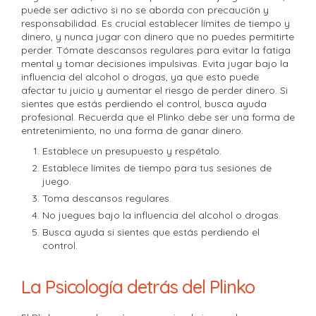
puede ser adictivo si no se aborda con precaución y
responsabilidad. Es crucial establecer límites de tiempo y
dinero, y nunca jugar con dinero que no puedes permitirte
perder. Tómate descansos regulares para evitar la fatiga
mental y tomar decisiones impulsivas. Evita jugar bajo la
influencia del alcohol o drogas, ya que esto puede
afectar tu juicio y aumentar el riesgo de perder dinero. Si
sientes que estás perdiendo el control, busca ayuda
profesional. Recuerda que el Plinko debe ser una forma de
entretenimiento, no una forma de ganar dinero.
Establece un presupuesto y respétalo.
Establece límites de tiempo para tus sesiones de
juego.
Toma descansos regulares.
No juegues bajo la influencia del alcohol o drogas.
Busca ayuda si sientes que estás perdiendo el
control.
La Psicología detrás del Plinko