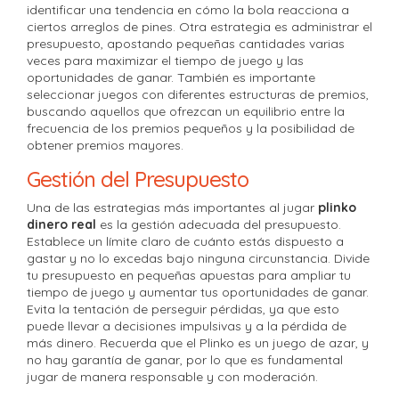
identificar una tendencia en cómo la bola reacciona a
ciertos arreglos de pines. Otra estrategia es administrar el
presupuesto, apostando pequeñas cantidades varias
veces para maximizar el tiempo de juego y las
oportunidades de ganar. También es importante
seleccionar juegos con diferentes estructuras de premios,
buscando aquellos que ofrezcan un equilibrio entre la
frecuencia de los premios pequeños y la posibilidad de
obtener premios mayores.
Gestión del Presupuesto
Una de las estrategias más importantes al jugar
plinko
dinero real
es la gestión adecuada del presupuesto.
Establece un límite claro de cuánto estás dispuesto a
gastar y no lo excedas bajo ninguna circunstancia. Divide
tu presupuesto en pequeñas apuestas para ampliar tu
tiempo de juego y aumentar tus oportunidades de ganar.
Evita la tentación de perseguir pérdidas, ya que esto
puede llevar a decisiones impulsivas y a la pérdida de
más dinero. Recuerda que el Plinko es un juego de azar, y
no hay garantía de ganar, por lo que es fundamental
jugar de manera responsable y con moderación.