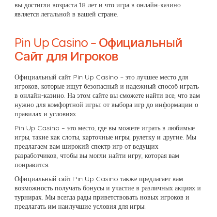
вы достигли возраста 18 лет и что игра в онлайн-казино
является легальной в вашей стране.
Pin Up Casino – Официальный
Сайт для Игроков
Официальный сайт Pin Up Casino – это лучшее место для
игроков, которые ищут безопасный и надежный способ играть
в онлайн-казино. На этом сайте вы сможете найти все, что вам
нужно для комфортной игры: от выбора игр до информации о
правилах и условиях.
Pin Up Casino – это место, где вы можете играть в любимые
игры, такие как слоты, карточные игры, рулетку и другие. Мы
предлагаем вам широкий спектр игр от ведущих
разработчиков, чтобы вы могли найти игру, которая вам
понравится.
Официальный сайт Pin Up Casino также предлагает вам
возможность получать бонусы и участие в различных акциях и
турнирах. Мы всегда рады приветствовать новых игроков и
предлагать им наилучшие условия для игры.