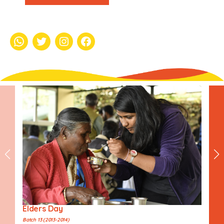
whatsapp
Twitter
Instagram
Facebook
Elders Day
Batch 13 (2013-2014)