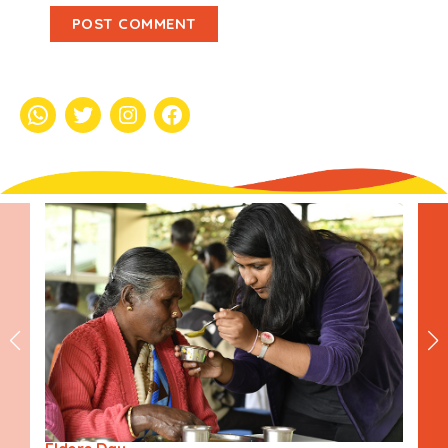
whatsapp
Twitter
Instagram
Facebook