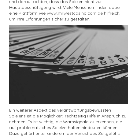
und darauf achten, dass das Spielen nicht zur
Hauptbeschäftigung wird. Viele Menschen finden dabei
eine Plattform wie
www.mrwestcasino.com.de
hilfreich,
um ihre Erfahrungen sicher zu gestalten.
Ein weiterer Aspekt des verantwortungsbewussten
Spielens ist die Möglichkeit, rechtzeitig Hilfe in Anspruch zu
nehmen. Es ist wichtig, die Warnsignale zu erkennen, die
auf problematisches Spielverhalten hindeuten können.
Dazu gehört unter anderem der Verlust des Zeitgefühls