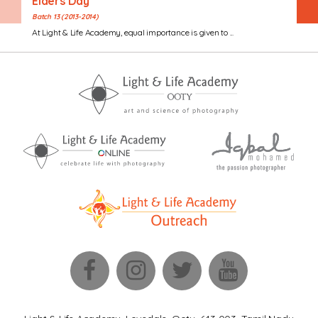
Elders Day
Batch 13 (2013-2014)
At Light & Life Academy, equal importance is given to ...