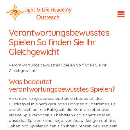
LLA
Outreach
Verantwortungsbewusstes
Spielen So finden Sie Ihr
Gleichgewicht
Verantwortungsbewusstes Spielen So finden Sie Ihr
Gleichgewicht
Was bedeutet
verantwortungsbewusstes Spielen?
Verantwortungsbewusstes Spielen bedeutet, das
Glücksspiel in einem gesunden Rahmen zu betreiben. Es
bezieht sich auf die Fähigkeit, die Kontrolle über das
eigene Spielverhalten zu behalten und sicherzustellen,
dass das Spielen keine negativen Auswirkungen auf das
Leben hat. Spieler sollten sich ihrer Grenzen bewusst sein