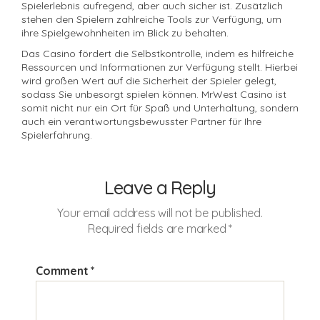
Spielerlebnis aufregend, aber auch sicher ist. Zusätzlich
stehen den Spielern zahlreiche Tools zur Verfügung, um
ihre Spielgewohnheiten im Blick zu behalten.
Das Casino fördert die Selbstkontrolle, indem es hilfreiche
Ressourcen und Informationen zur Verfügung stellt. Hierbei
wird großen Wert auf die Sicherheit der Spieler gelegt,
sodass Sie unbesorgt spielen können. MrWest Casino ist
somit nicht nur ein Ort für Spaß und Unterhaltung, sondern
auch ein verantwortungsbewusster Partner für Ihre
Spielerfahrung.
Leave a Reply
Your email address will not be published.
Required fields are marked
*
Comment
*