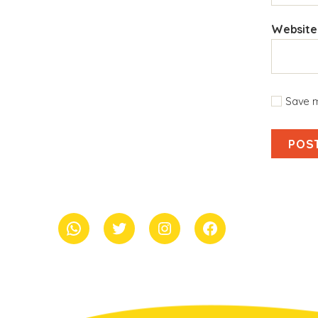
Website
Save m
whatsapp
Twitter
Instagram
Facebook