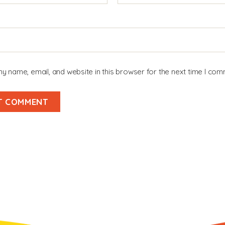
y name, email, and website in this browser for the next time I com