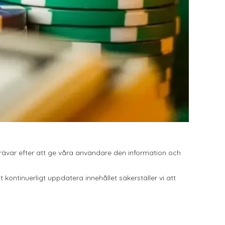
trävar efter att ge våra användare den information och
 kontinuerligt uppdatera innehållet säkerställer vi att