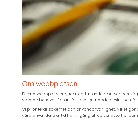
Om webbplatsen
Denna webbplats erbjuder omfattande resurser och vägled
stöd de behöver för att fatta välgrundade beslut och för
Vi prioriterar säkerhet och användarvänlighet, vilket gör 
våra användare alltid har tillgång till de senaste trende