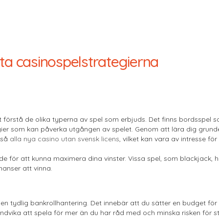
sta casinospelstrategierna
 att förstå de olika typerna av spel som erbjuds. Det finns bordsspe
gier som kan påverka utgången av spelet. Genom att lära dig grunder
kså
alla nya casino utan svensk licens
, vilket kan vara av intresse f
de för att kunna maximera dina vinster. Vissa spel, som blackjack,
anser att vinna.
en tydlig bankrollhantering. Det innebär att du sätter en budget för 
 undvika att spela för mer än du har råd med och minska risken för st