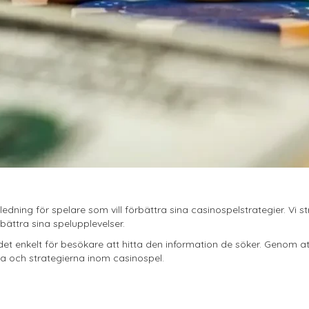
ning för spelare som vill förbättra sina casinospelstrategier. Vi s
bättra sina spelupplevelser.
det enkelt för besökare att hitta den information de söker. Genom att
rna och strategierna inom casinospel.