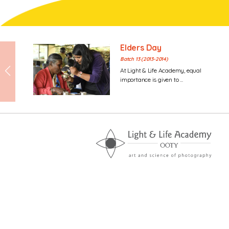
Elders Day
Batch 13 (2013-2014)
At Light & Life Academy, equal
importance is given to ...