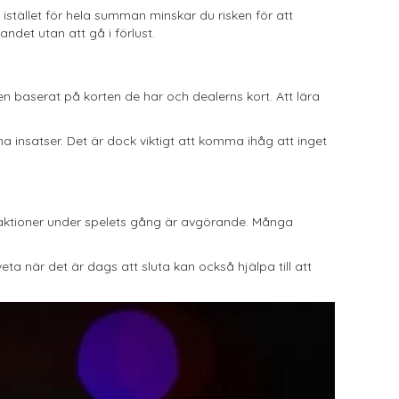
 istället för hela summan minskar du risken för att
ndet utan att gå i förlust.
en baserat på korten de har och dealerns kort. Att lära
 insatser. Det är dock viktigt att komma ihåg att inget
 reaktioner under spelets gång är avgörande. Många
eta när det är dags att sluta kan också hjälpa till att