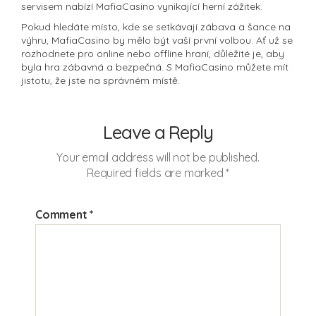
servisem nabízí MafiaCasino vynikající herní zážitek.
Pokud hledáte místo, kde se setkávají zábava a šance na
výhru, MafiaCasino by mělo být vaší první volbou. Ať už se
rozhodnete pro online nebo offline hraní, důležité je, aby
byla hra zábavná a bezpečná. S MafiaCasino můžete mít
jistotu, že jste na správném místě.
Leave a Reply
Your email address will not be published.
Required fields are marked
*
Comment
*