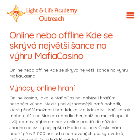
LLA
Outreach
Online nebo offline Kde se
skrývá největší šance na
výhru MafiaCasino
Online nebo offline Kde se skrývá největší šance na výhru
MafiaCasino
Výhody online hraní
Online kasina, jako je MafiaCasino, nabízejí hráčům
nespočet výhod. Mezi ty nejvýznamnější patří pohodlí,
které přináší možnost hrát kdykoliv a kdekoliv. Hráči se tak
mohou těšit na širokou nabídku her, aniž by museli opustit
svůj domov. Výběrem her v online prostředí můžete
snadno nalézt ty nejlepší, a
Mafia casino v Česku
vám
nabízí přes 3 000 her od renomovaných poskytovatelů,
což znamená, že si každý najde to své.