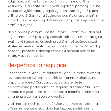
Když porovnáme šance na výhru v online a offline
kasinech, je důležité vzít v úvahu výplatní poměry. Online
kasina obvykle nabízejí lepší výplatní poměry než jejich
offline protějšky. MafiaCasino se pyšní transparentními
pravidly a vysokými výplatními poměry, což zvyšuje šance
hráčů na výhru.
Navíc online platformy často umožňují hráčům vyzkoušet
hry zdarma, což je skvělý způsob, jak se naučit strategii a
zvýšit své šance na úspěch před tím, než začnou sázet
skutečné peníze. Tento aspekt může být pro začátečníky
zásadní, protože získávají cenné zkušenosti bez rizika
ztráty vlastních peněz.
Bezpečnost a regulace
Bezpečnost je klíčovým faktorem, který je třeba zvážit při
rozhodování mezi online a offline hraním. MafiaCasino
disponuje licencí Curaçao, což zaručuje, že je
provozováno podle přísných regulací a standardů. Hráči
mohou mít jistotu, že jejich osobní a finanční údaje jsou
chráněny a že hry jsou spravedlivé.
V offline kasinech je také důležité zkontrolovat, zda mají
příslušné licence a zda dodržují bezpečnostní normy.