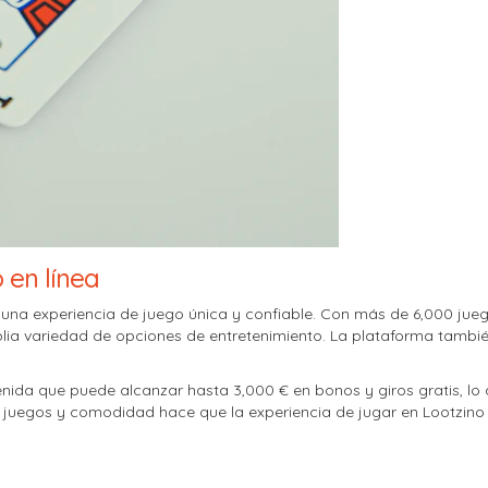
 en línea
r una experiencia de juego única y confiable. Con más de 6,000 ju
ia variedad de opciones de entretenimiento. La plataforma también
nida que puede alcanzar hasta 3,000 € en bonos y giros gratis, lo 
uegos y comodidad hace que la experiencia de jugar en Lootzino 