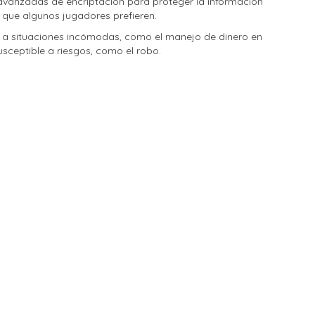
as avanzadas de encriptación para proteger la información
 que algunos jugadores prefieren.
s a situaciones incómodas, como el manejo de dinero en
usceptible a riesgos, como el robo.