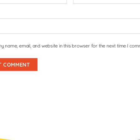
y name, email, and website in this browser for the next time I com