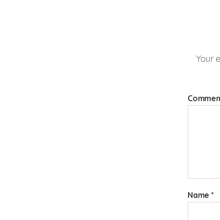
Your e
Comme
Name
*