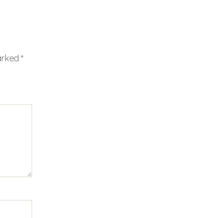
marked
*