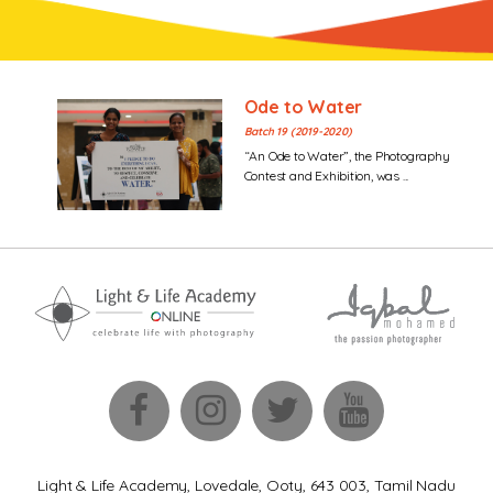
Ode to Water
Batch 19 (2019-2020)
“An Ode to Water”, the Photography
Contest and Exhibition, was ...
Light & Life Academy, Lovedale, Ooty, 643 003, Tamil Nadu