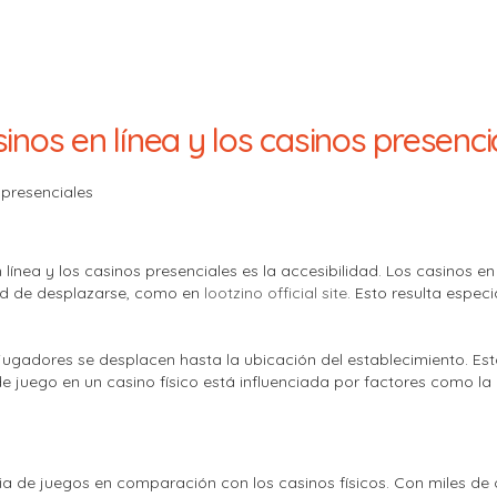
sinos en línea y los casinos presenci
 presenciales
línea y los casinos presenciales es la accesibilidad. Los casinos en
ad de desplazarse, como en
lootzino official site
. Esto resulta espec
s jugadores se desplacen hasta la ubicación del establecimiento. Es
 juego en un casino físico está influenciada por factores como la a
ia de juegos en comparación con los casinos físicos. Con miles d