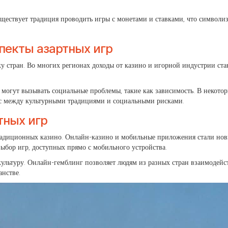
ществует традиция проводить игры с монетами и ставками, что символиз
пекты азартных игр
 стран. Во многих регионах доходы от казино и игорной индустрии стан
могут вызывать социальные проблемы, такие как зависимость. В некоторы
нс между культурными традициями и социальными рисками.
тных игр
адиционных казино. Онлайн-казино и мобильные приложения стали новым
ыбор игр, доступных прямо с мобильного устройства.
культуру. Онлайн-гемблинг позволяет людям из разных стран взаимодейст
анстве.