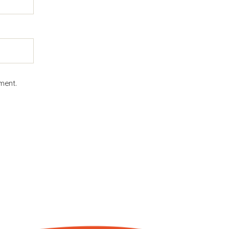
ment.