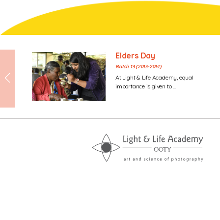
Elders Day
Batch 13 (2013-2014)
At Light & Life Academy, equal
importance is given to ...