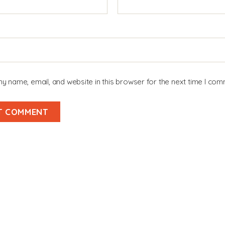
y name, email, and website in this browser for the next time I com