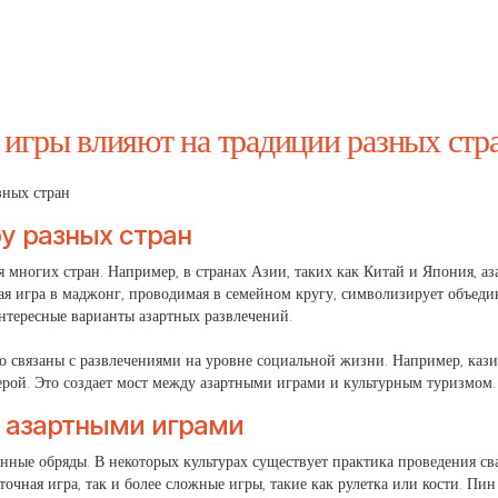
е игры влияют на традиции разных стр
зных стран
ру разных стран
 многих стран. Например, в странах Азии, таких как Китай и Япония, аз
кая игра в маджонг, проводимая в семейном кругу, символизирует объеди
нтересные варианты азартных развлечений.
сто связаны с развлечениями на уровне социальной жизни. Например, ка
ерой. Это создает мост между азартными играми и культурным туризмом.
с азартными играми
нные обряды. В некоторых культурах существует практика проведения с
очная игра, так и более сложные игры, такие как рулетка или кости. Пин