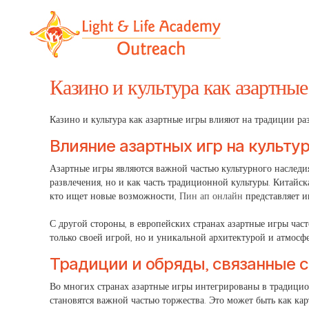
LLA
Outreach
Казино и культура как азартны
Казино и культура как азартные игры влияют на традиции ра
Влияние азартных игр на культу
Азартные игры являются важной частью культурного наследия
развлечения, но и как часть традиционной культуры. Китайс
кто ищет новые возможности,
Пин ап онлайн
представляет и
С другой стороны, в европейских странах азартные игры ча
только своей игрой, но и уникальной архитектурой и атмосф
Традиции и обряды, связанные 
Во многих странах азартные игры интегрированы в традицио
становятся важной частью торжества. Это может быть как карт